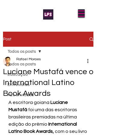
Post
Todos os posts
Rafael Moraes
Todos os posts
Luciane Mustafá vence o
Educação
International Latino
Entrevistas
Book Awards
AL's enviados
A escritora goiana 
Luciane 
Mustafá
 foi uma das escritoras 
brasileiras premiadas na última 
edição do prêmio 
International 
Latino Book Awards,
 com o seu livro 