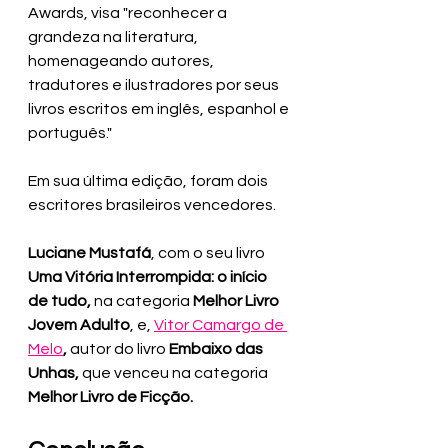
Awards,
visa "reconhecer a 
grandeza na literatura, 
homenageando autores, 
tradutores e ilustradores por seus 
livros escritos em inglês, espanhol e 
português."
Em sua última edição, foram dois 
escritores brasileiros vencedores. 
Luciane Mustafá
, com o seu livro 
Uma Vitória Interrompida: o início 
de tudo,
 na categoria 
Melhor Livro 
Jovem Adulto
, e, 
Vitor Camargo de 
Melo
,
 autor do livro 
Embaixo das 
Unhas,
 que venceu na categoria 
Melhor Livro de Ficção.