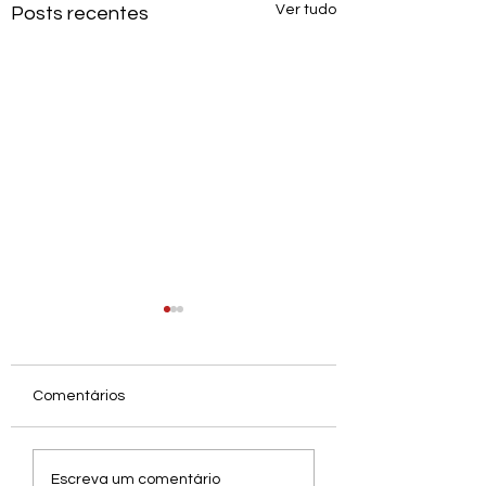
Ver tudo
Posts recentes
Comentários
Entrevista com
Entrevista com L
Escreva um comentário