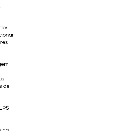
,
dor
cionar
ores
rgem
as
s de
 LPS
s na