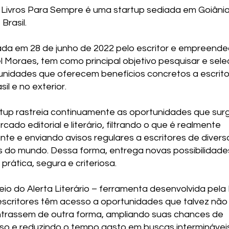
 Livros Para Sempre é uma startup sediada em Goiânia
 Brasil.
da em 28 de junho de 2022 pelo escritor e empreende
l Moraes, tem como principal objetivo pesquisar e sele
unidades que oferecem benefícios concretos a escrit
sil e no exterior.
rtup rastreia continuamente as oportunidades que su
cado editorial e literário, filtrando o que é realmente
nte e enviando avisos regulares a escritores de divers
s do mundo. Dessa forma, entrega novas possibilidade
prática, segura e criteriosa.
eio do Alerta Literário – ferramenta desenvolvida pela
 escritores têm acesso a oportunidades que talvez não
trassem de outra forma, ampliando suas chances de
so e reduzindo o tempo gasto em buscas interminávei