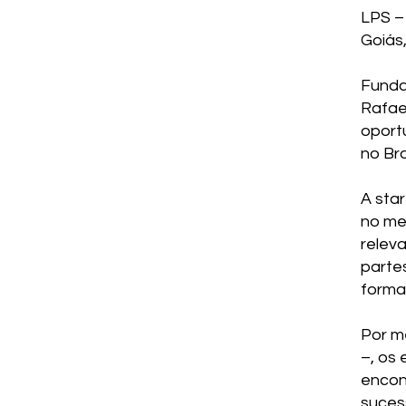
LPS –
Goiás,
Funda
Rafae
oport
no Bra
A sta
no mer
releva
parte
forma 
Por m
–, os
encon
suces