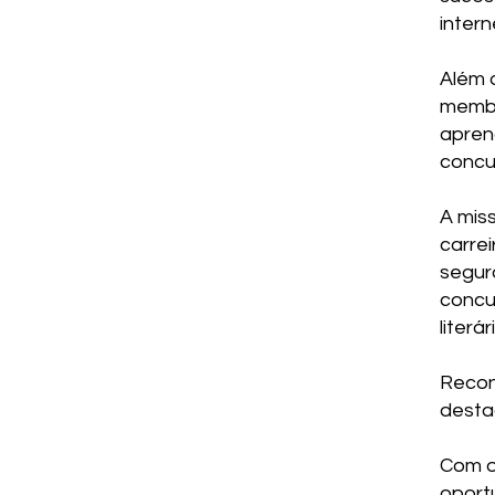
intern
Além 
membr
apren
concur
A mis
carre
segur
concu
literár
Recon
destac
Com o 
oport