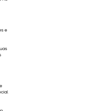
es e
suas
s
se
cial.
up