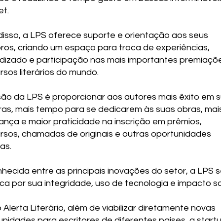
et.
disso, a LPS oferece suporte e orientação aos seus
os, criando um espaço para troca de experiências,
dizado e participação nas mais importantes premiaçõ
sos literários do mundo.
são da LPS é proporcionar aos autores mais êxito em 
iras, mais tempo para se dedicarem às suas obras, mai
ança e maior praticidade na inscrição em prêmios,
rsos, chamadas de originais e outras oportunidades
ias.
hecida entre as principais inovações do setor, a LPS 
a por sua integridade, uso de tecnologia e impacto so
Alerta Literário, além de viabilizar diretamente novas
unidades para escritores de diferentes países, a start