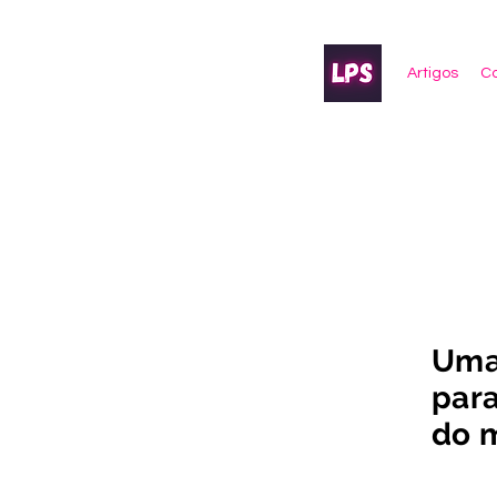
Artigos
Co
Uma
para
do m