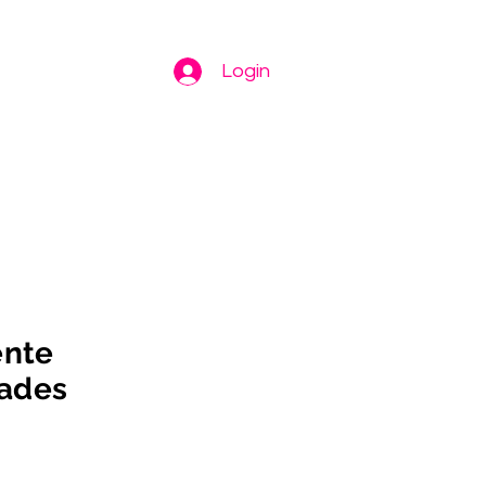
Login
ente
dades