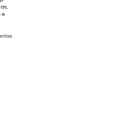
ras,
 e
entos