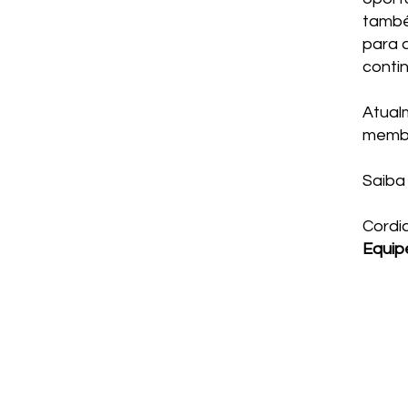
també
para 
conti
Atualm
membr
Saiba 
Cordia
Equip