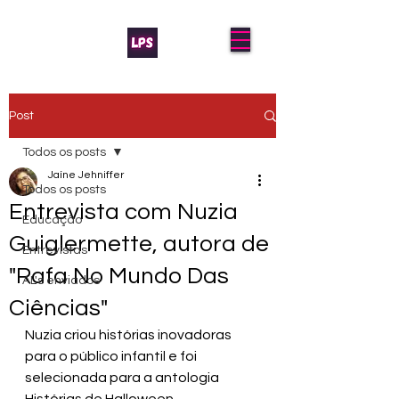
Post
Todos os posts
Jaíne Jehniffer
Todos os posts
Entrevista com Nuzia
Educação
Guiglermette, autora de
Entrevistas
"Rafa No Mundo Das
AL's enviados
Ciências"
Nuzia criou histórias inovadoras 
para o público infantil e foi 
selecionada para a antologia 