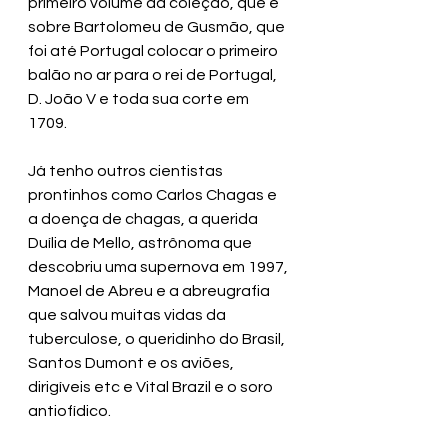
primeiro volume da coleção, que é 
sobre Bartolomeu de Gusmão, que 
foi até Portugal colocar o primeiro 
balão no ar para o rei de Portugal, 
D. João V e toda sua corte em 
1709. 
Já tenho outros cientistas 
prontinhos como Carlos Chagas e 
a doença de chagas, a querida 
Duília de Mello, astrônoma que 
descobriu uma supernova em 1997, 
Manoel de Abreu e a abreugrafia 
que salvou muitas vidas da 
tuberculose, o queridinho do Brasil, 
Santos Dumont e os aviões, 
dirigíveis etc e Vital Brazil e o soro 
antiofídico. 