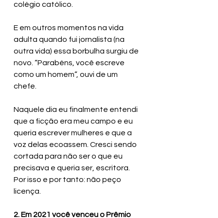
colégio católico. 
E em outros momentos na vida 
adulta quando fui jornalista (na 
outra vida) essa borbulha surgiu de 
novo. “Parabéns, você escreve 
como um homem”, ouvi de um 
chefe. 
Naquele dia eu finalmente entendi 
que a ficção era meu campo e eu 
queria escrever mulheres e que a 
voz delas ecoassem. Cresci sendo 
cortada para não ser o que eu 
precisava e queria ser, escritora. 
Por isso e por tanto: não peço 
licença.
2. Em 2021 você venceu o Prêmio 