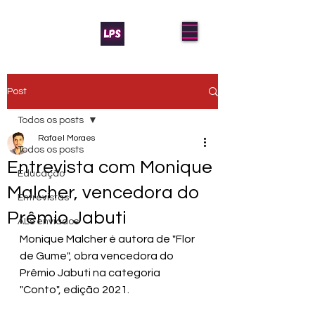
Post
Todos os posts
Rafael Moraes
Todos os posts
Entrevista com Monique
Educação
Malcher, vencedora do
Entrevistas
Prêmio Jabuti
AL's enviados
Monique Malcher é autora de "Flor 
de Gume", obra vencedora do 
Prêmio Jabuti na categoria 
"Conto", edição 2021.