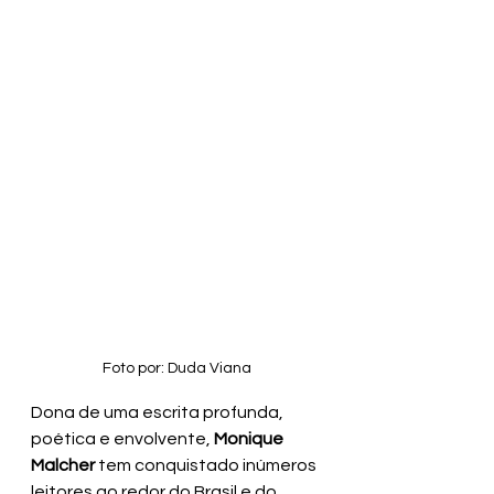
Foto por: Duda Viana
Dona
de uma escrita
profunda, 
poética e envolvente, 
Monique 
Malcher
 tem conquistado inúmeros 
leitores ao redor do Brasil e do 