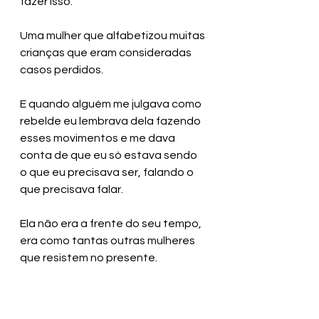
fazer isso. 
Uma mulher que alfabetizou muitas 
crianças que eram consideradas 
casos perdidos. 
E quando alguém me julgava como 
rebelde eu lembrava dela fazendo 
esses movimentos e me dava 
conta de que eu só estava sendo 
o que eu precisava ser, falando o 
que precisava falar. 
Ela não era a frente do seu tempo, 
era como tantas outras mulheres 
que resistem no presente. 
Uma força do presente. E minha 
mãe foi minha primeira professora, 