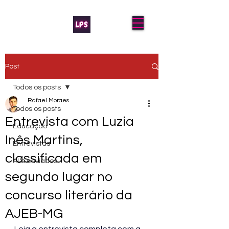
Post
Todos os posts
Rafael Moraes
Todos os posts
Entrevista com Luzia
Educação
Inês Martins,
Entrevistas
classificada em
AL's enviados
segundo lugar no
concurso literário da
AJEB-MG