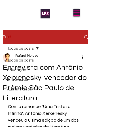
Post
Todos os posts
Rafael Moraes
Todos os posts
Entrevista com Antônio
Educação
Xerxenesky: vencedor do
Entrevistas
Prêmio São Paulo de
AL's enviados
Literatura
Com o romance "Uma Tristeza 
Infinita", Antônio Xerxenesky 
venceu a última edição de um dos 