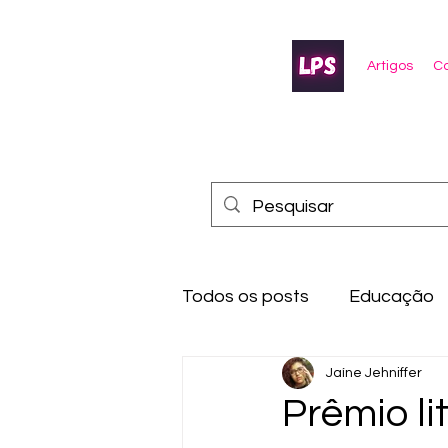
Artigos
Co
Todos os posts
Educação
Jaíne Jehniffer
Prêmio li