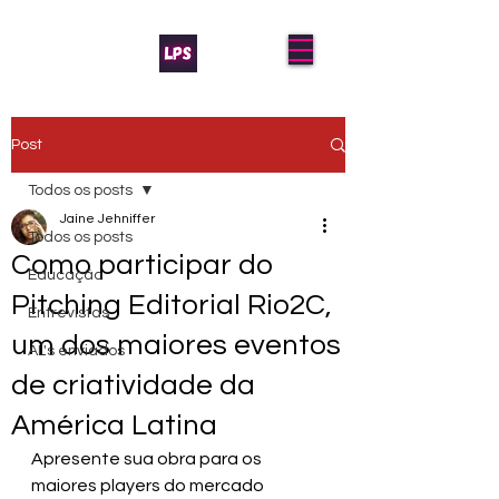
Post
Todos os posts
Jaíne Jehniffer
Todos os posts
Como participar do
Educação
Pitching Editorial Rio2C,
Entrevistas
um dos maiores eventos
AL's enviados
de criatividade da
América Latina
Apresente sua obra para os 
maiores players do mercado 