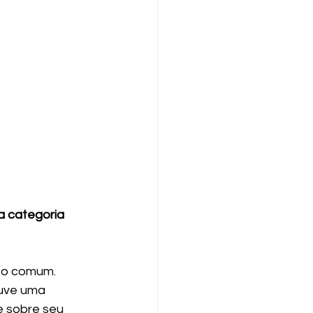
a categoria 
 o comum. 
uve uma 
e sobre seu 