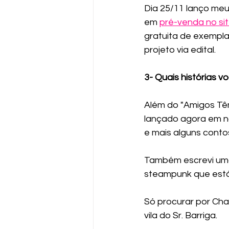
Dia 25/11 lanço meu
em 
pré-venda no si
gratuita de exempla
projeto via edital.
3- Quais histórias v
Além do "Amigos Tê
lançado agora em n
e mais alguns conto
Também escrevi uma
steampunk que está 
Só procurar por Cha
vila do Sr. Barriga.