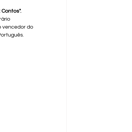
z Contos".
ário 
 o vencedor do 
ortuguês. 