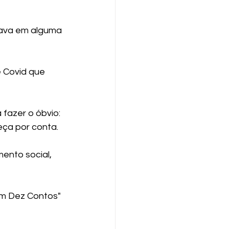
ava em alguma 
 Covid que 
 fazer o óbvio: 
eça por conta. 
ento social, 
êm Dez Contos" 