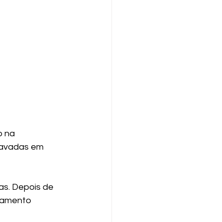
o na 
ravadas em 
as. Depois de 
çamento 