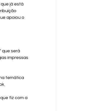
que já está 
ribuição 
que apoiou o 
 que será 
ias impressas 
ma temática 
k. 
que fiz com a 