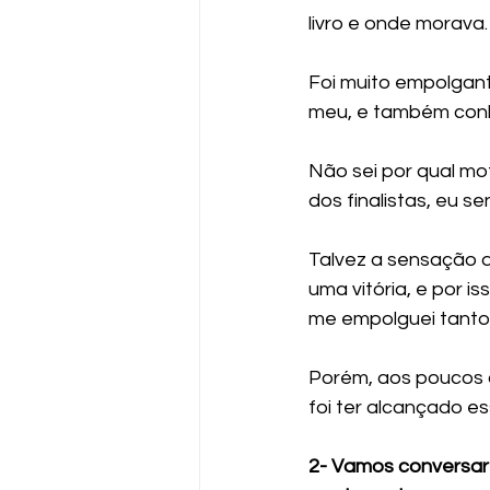
livro e onde morava.
Foi muito empolgant
meu, e também conh
Não sei por qual mo
dos finalistas, eu se
Talvez a sensação d
uma vitória, e por i
me empolguei tanto
Porém, aos poucos a
foi ter alcançado es
2- Vamos conversar 