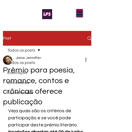
Post
Todos os posts
Jaíne Jehniffer
Todos os posts
Prêmio para poesia,
Educação
romance, contos e
Entrevistas
crônicas oferece
AL's enviados
publicação
Veja quais são os critérios de 
participação e se você pode 
participar deste prêmio literário. 