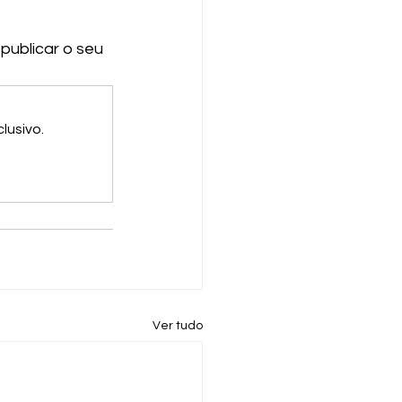
ublicar o seu 
lusivo.
Ver tudo