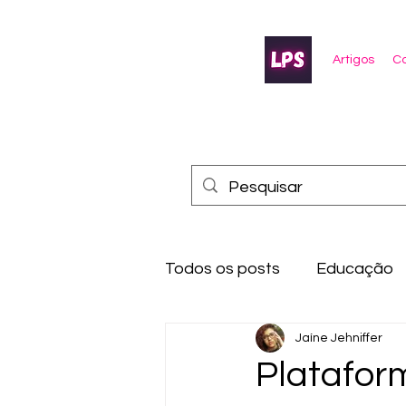
Artigos
Co
Todos os posts
Educação
Jaíne Jehniffer
Platafor