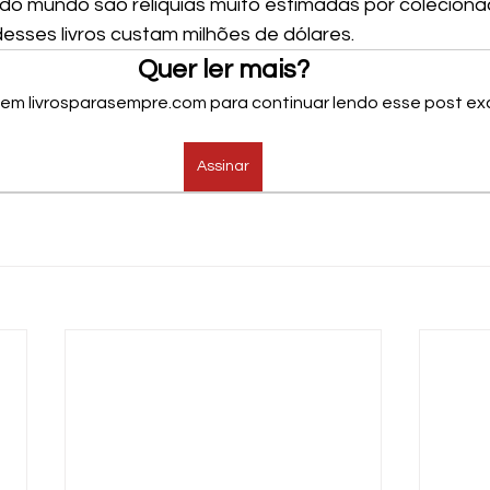
s do mundo são relíquias muito estimadas por coleciona
desses livros custam milhões de dólares.
Quer ler mais?
 em livrosparasempre.com para continuar lendo esse post exc
Assinar