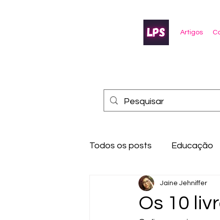
Artigos
Co
Todos os posts
Educação
Jaíne Jehniffer
Os 10 li