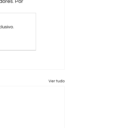
dores. Por 
lusivo.
Ver tudo