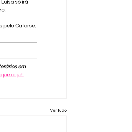
 Luísa só irá 
ro.
 pelo Catarse. 
terários em 
ique aqui!
Ver tudo