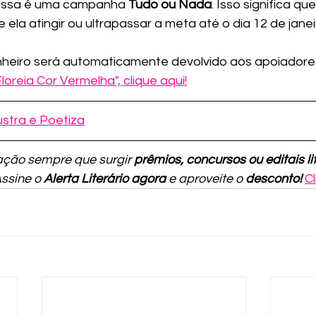
essa é uma campanha 
Tudo ou Nada
. Isso significa que
e ela atingir ou ultrapassar a meta até o dia 12 de janei
inheiro será automaticamente devolvido aos apoiadores
Floreia Cor Vermelha",
clique aqui!
lustra e Poetiza
ção sempre que surgir 
prêmios, concursos ou editais li
Assine o 
Alerta Literário agora
 e aproveite o 
desconto!
Cl