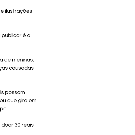
e ilustrações 
publicar é a 
ia de meninas, 
nças causadas 
eis possam 
abu que gira em 
po.
 doar 30 reais 