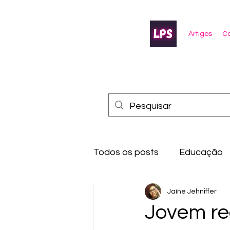
Artigos
Co
Todos os posts
Educação
Jaíne Jehniffer
Jovem re