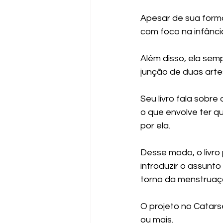
Apesar de sua forma
com foco na infânci
Além disso, ela semp
junção de duas artes
Seu livro fala sobre
o que envolve ter q
por ela.
Desse modo, o livro
introduzir o assunt
torno da menstruaç
O projeto no Catarse
ou mais.