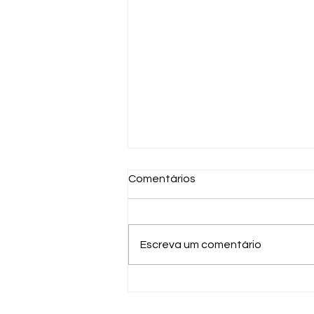
Comentários
Escreva um comentário
AL251 LIBERADO | Novas
oportunidades abertas