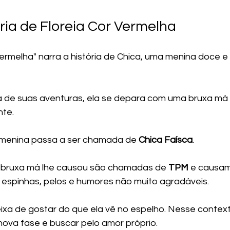
ria de Floreia Cor Vermelha
 Vermelha" narra a história de Chica, uma menina doce 
 de suas aventuras, ela se depara com uma bruxa má 
nte.
a menina passa a ser chamada de 
Chica Faísca
.
bruxa má lhe causou são chamadas de 
TPM 
e causam 
 espinhas, pelos e humores não muito agradáveis.
eixa de gostar do que ela vê no espelho. Nesse context
ova fase e buscar pelo amor próprio.