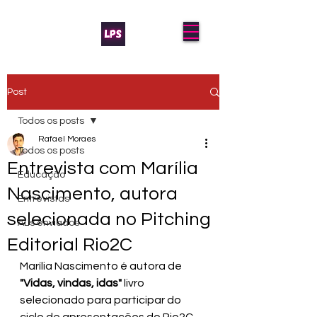
Post
Todos os posts
Rafael Moraes
Todos os posts
Entrevista com Marília
Educação
Nascimento, autora
Entrevistas
selecionada no Pitching
AL's enviados
Editorial Rio2C
Marília Nascimento é autora de
"Vidas, vindas, idas" 
livro 
selecionado para participar do 