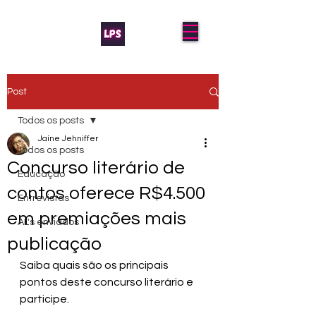
Post
Todos os posts
Jaíne Jehniffer
Todos os posts
Concurso literário de
Educação
contos oferece R$4.500
Entrevistas
em premiações mais
AL's enviados
publicação
Saiba quais são os principais 
pontos deste concurso literário e 
participe.