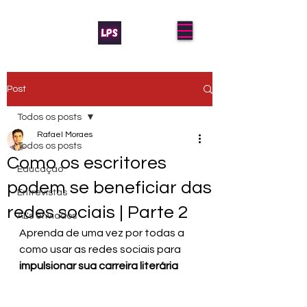
Post
Todos os posts
Rafael Moraes
Todos os posts
Como os escritores
Educação
podem se beneficiar das
Entrevistas
redes sociais | Parte 2
AL's enviados
Aprenda de uma vez por todas a 
como usar as redes sociais para 
impulsionar sua carreira literária