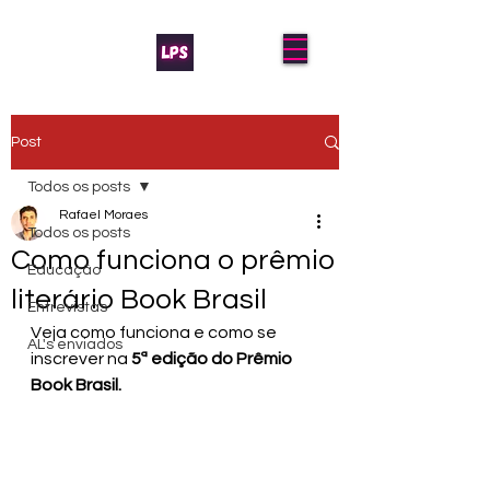
Post
Todos os posts
Rafael Moraes
Todos os posts
Como funciona o prêmio
Educação
literário Book Brasil
Entrevistas
Veja como funciona e como se 
AL's enviados
inscrever na 
5ª edição do Prêmio 
Book Brasil.