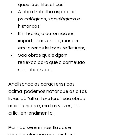
questões filosóficas;
A obra trabalha aspectos 
psicológicos, sociológicos e 
históricos;
Em teoria, o autor não se 
importa em vender, mas sim 
em fazer os leitores refletirem;
São obras que exigem 
reflexão para que o conteúdo 
seja absorvido.
Analisando as características 
acima, podemos notar que os ditos 
livros de "alta literatura", são obras 
mais densas e, muitas vezes, de 
difícil entendimento. 
Por não serem mais fluidas e 
simples, elas não conquistam o 