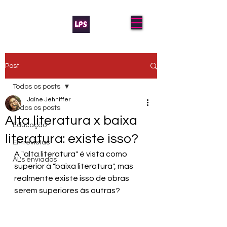
Post
Todos os posts
Jaíne Jehniffer
Todos os posts
Alta literatura x baixa
Educação
literatura: existe isso?
Entrevistas
A "alta literatura" é vista como 
AL's enviados
superior à "baixa literatura", mas 
realmente existe isso de obras 
serem superiores às outras?