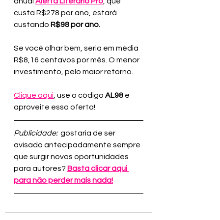
anual 
Alerta Literário Pro
, que 
custa R$278 por ano, estará 
custando 
R$98 por ano.
Se você olhar bem, seria em média 
R$8,16 centavos por mês. O menor 
investimento, pelo maior retorno.
Clique aqui
, use o código 
AL98 
e 
aproveite essa oferta!
Publicidade:
  gostaria de ser 
avisado antecipadamente sempre 
que surgir novas oportunidades 
para autores? 
Basta clicar aqui 
para não perder mais nada!