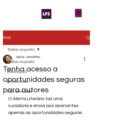
Post
Todos os posts
Jaíne Jehniffer
Todos os posts
Tenha acesso a
Educação
oportunidades seguras
Entrevistas
para autores
AL's enviados
O Alerta Literário faz uma 
curadoria e envia aos assinantes 
apenas as oportunidades seguras.