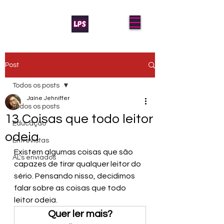
Post
Todos os posts
Jaíne Jehniffer
Todos os posts
13 Coisas que todo leitor
Educação
odeia
Entrevistas
Existem algumas coisas que são 
AL's enviados
capazes de tirar qualquer leitor do 
sério. Pensando nisso, decidimos 
falar sobre as coisas que todo 
leitor odeia.
Quer ler mais?