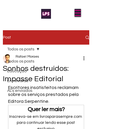
Post
Todos os posts
Rafael Moraes
Todos os posts
Sonhos destruídos:
Educação
Impasse Editorial
Entrevistas
Escritores insatisfeitos reclamam 
AL's enviados
sobre os serviços prestados pela 
Editora Serpentine. 
Quer ler mais?
Inscreva-se em livrosparasempre.com 
para continuar lendo esse post 
exclusivo.