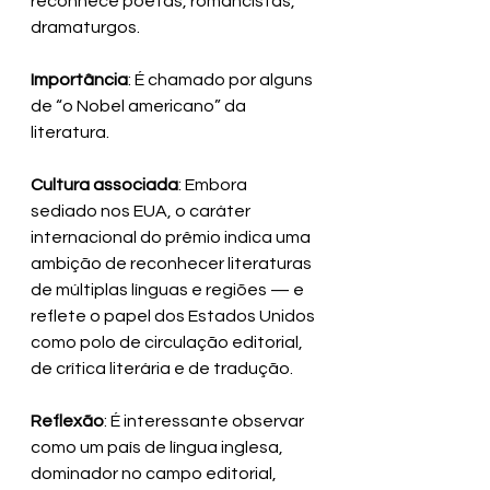
reconhece poetas, romancistas, 
dramaturgos.
Importância
: É chamado por alguns 
de “o Nobel americano” da 
literatura.
Cultura associada
: Embora 
sediado nos EUA, o caráter 
internacional do prêmio indica uma 
ambição de reconhecer literaturas 
de múltiplas línguas e regiões — e 
reflete o papel dos Estados Unidos 
como polo de circulação editorial, 
de crítica literária e de tradução.
Reflexão
: É interessante observar 
como um país de língua inglesa, 
dominador no campo editorial, 