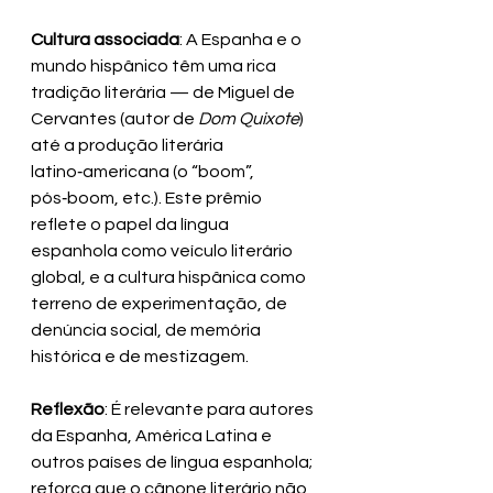
Cultura associada
: A Espanha e o 
mundo hispânico têm uma rica 
tradição literária — de Miguel de 
Cervantes (autor de 
Dom Quixote
) 
até a produção literária 
latino‑americana (o “boom”, 
pós‑boom, etc.). Este prêmio 
reflete o papel da língua 
espanhola como veículo literário 
global, e a cultura hispânica como 
terreno de experimentação, de 
denúncia social, de memória 
histórica e de mestizagem.
Reflexão
: É relevante para autores 
da Espanha, América Latina e 
outros países de língua espanhola; 
reforça que o cânone literário não 