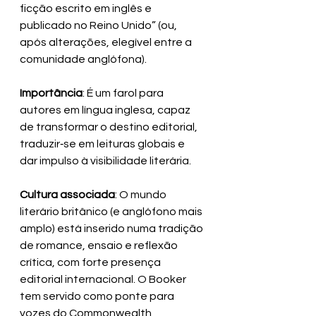
ficção escrito em inglês e 
publicado no Reino Unido” (ou, 
após alterações, elegível entre a 
comunidade anglófona).
Importância
: É um farol para 
autores em língua inglesa, capaz 
de transformar o destino editorial, 
traduzir‑se em leituras globais e 
dar impulso à visibilidade literária.
Cultura associada
: O mundo 
literário britânico (e anglófono mais 
amplo) está inserido numa tradição 
de romance, ensaio e reflexão 
crítica, com forte presença 
editorial internacional. O Booker 
tem servido como ponte para 
vozes do Commonwealth, 