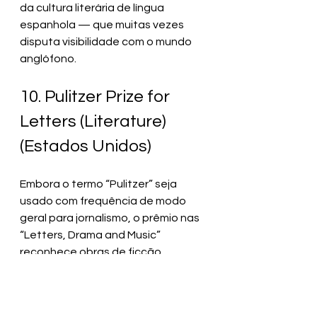
da cultura literária de língua 
espanhola — que muitas vezes 
disputa visibilidade com o mundo 
anglófono.
10. Pulitzer Prize for 
Letters (Literature) 
(Estados Unidos)
Embora o termo “Pulitzer” seja 
usado com frequência de modo 
geral para jornalismo, o prêmio nas 
“Letters, Drama and Music” 
reconhece obras de ficção, 
poesia, ensaio e outras formas 
literárias nos EUA.