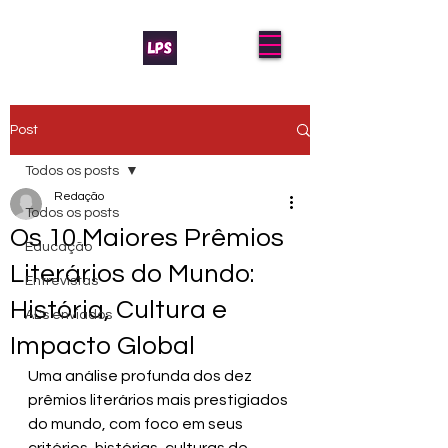
Post
Todos os posts
Redação
Todos os posts
Os 10 Maiores Prêmios
Educação
Literários do Mundo:
Entrevistas
História, Cultura e
AL's enviados
Impacto Global
Uma análise profunda dos dez 
prêmios literários mais prestigiados 
do mundo, com foco em seus 