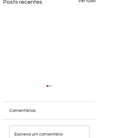
Ver tudo
Posts recentes
Comentários
AL229 LIBERADO |
AL228 Liberado |
Escreva um comentário
Novos prêmios e
Novos prêmios e