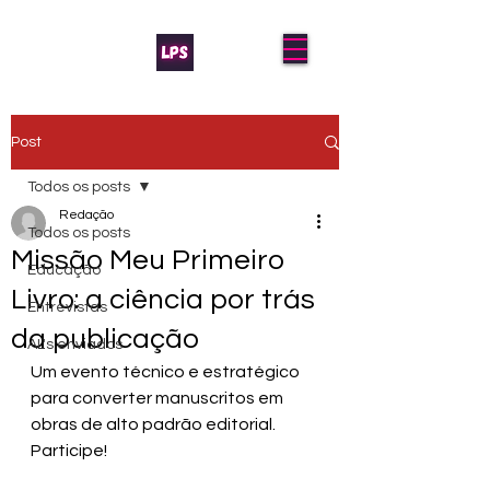
Post
Todos os posts
Redação
Todos os posts
Missão Meu Primeiro
Educação
Livro: a ciência por trás
Entrevistas
da publicação
AL's enviados
Um evento técnico e estratégico 
para converter manuscritos em 
obras de alto padrão editorial. 
Participe!