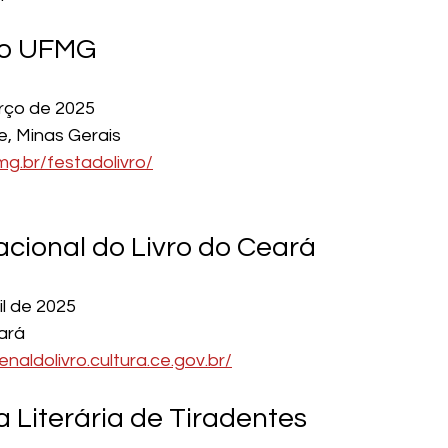
ro UFMG
rço de 2025
e, Minas Gerais
mg.br/festadolivro/
acional do Livro do Ceará
il de 2025
eará
ienaldolivro.cultura.ce.gov.br/
ra Literária de Tiradentes