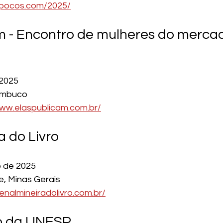
flipocos.com/2025/
m - Encontro de mulheres do merca
 2025
nambuco
www.elaspublicam.com.br/
a do Livro
o de 2025
e, Minas Gerais
ienalmineiradolivro.com.br/
ro da UNESP 