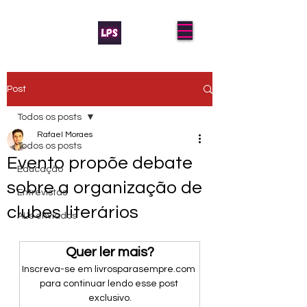
Post
Todos os posts
Rafael Moraes
Todos os posts
Evento propõe debate
Educação
sobre a organização de
Entrevistas
clubes literários
AL's enviados
Quer ler mais?
Inscreva-se em livrosparasempre.com 
para continuar lendo esse post 
exclusivo.