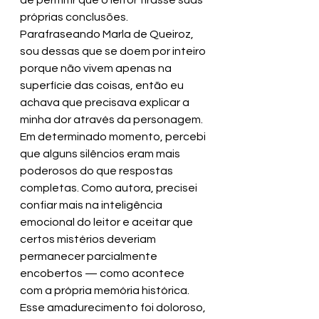
de permitir que o leitor tirasse suas 
próprias conclusões. 
Parafraseando Marla de Queiroz, 
sou dessas que se doem por inteiro 
porque não vivem apenas na 
superfície das coisas, então eu 
achava que precisava explicar a 
minha dor através da personagem. 
Em determinado momento, percebi 
que alguns silêncios eram mais 
poderosos do que respostas 
completas. Como autora, precisei 
confiar mais na inteligência 
emocional do leitor e aceitar que 
certos mistérios deveriam 
permanecer parcialmente 
encobertos — como acontece 
com a própria memória histórica. 
Esse amadurecimento foi doloroso, 