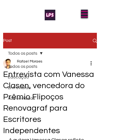
Post
Todos os posts
Rafael Moraes
Todos os posts
Entrevista com Vanessa
Educação
Clasen, vencedora do
Entrevistas
Prêmio Flipoços
AL's enviados
Renovagraf para
Escritores
Independentes