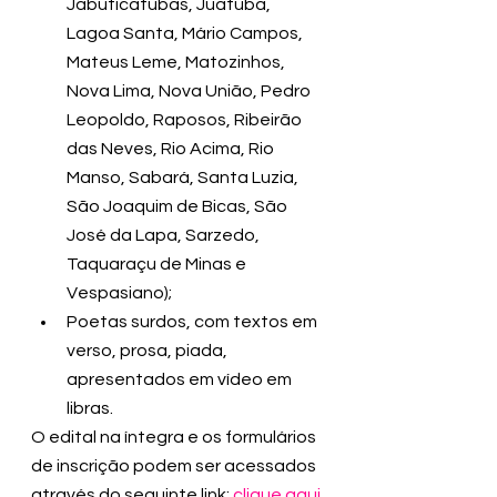
Jabuticatubas, Juatuba, 
Lagoa Santa, Mário Campos, 
Mateus Leme, Matozinhos, 
Nova Lima, Nova União, Pedro 
Leopoldo, Raposos, Ribeirão 
das Neves, Rio Acima, Rio 
Manso, Sabará, Santa Luzia, 
São Joaquim de Bicas, São 
José da Lapa, Sarzedo, 
Taquaraçu de Minas e 
Vespasiano); 
Poetas surdos, com textos em 
verso, prosa, piada, 
apresentados em vídeo em 
libras.
O edital na íntegra e os formulários 
de inscrição podem ser acessados 
através do seguinte link: 
clique aqui.