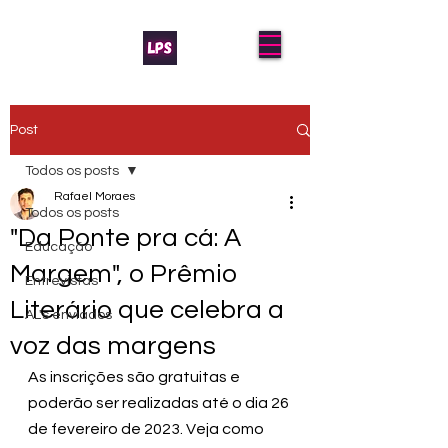
Post
Todos os posts
Rafael Moraes
Todos os posts
"Da Ponte pra cá: A
Educação
Margem", o Prêmio
Entrevistas
Literário que celebra a
AL's enviados
voz das margens
As inscrições são gratuitas e 
poderão ser realizadas até o dia 26 
de fevereiro de 2023. Veja como 