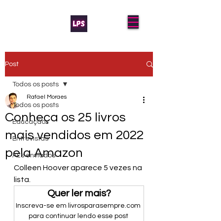
Post
Todos os posts
Rafael Moraes
Todos os posts
Conheça os 25 livros
Educação
mais vendidos em 2022
Entrevistas
pela Amazon
AL's enviados
Colleen Hoover aparece 5 vezes na 
lista.
Quer ler mais?
Inscreva-se em livrosparasempre.com 
para continuar lendo esse post 