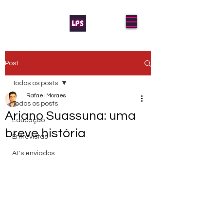
Post
Todos os posts
Rafael Moraes
Todos os posts
Ariano Suassuna: uma
Educação
breve história
Entrevistas
AL's enviados