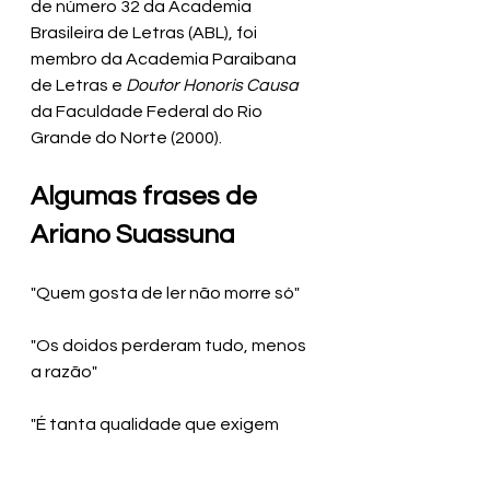
de número 32 da Academia 
Brasileira de Letras (ABL), foi 
membro da Academia Paraibana 
de Letras e 
Doutor Honoris Causa
da Faculdade Federal do Rio 
Grande do Norte (2000).
Algumas frases de 
Ariano Suassuna
"Quem gosta de ler não morre só"
"Os doidos perderam tudo, menos 
a razão"
"É tanta qualidade que exigem 
para dar emprego, que não 
conheço um patrão com 