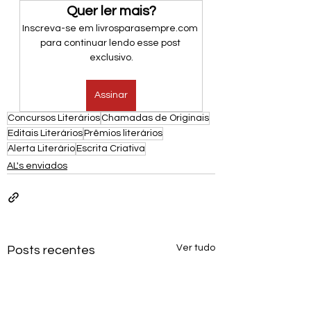
Quer ler mais?
Inscreva-se em livrosparasempre.com 
para continuar lendo esse post 
exclusivo.
Assinar
Concursos Literários
Chamadas de Originais
Editais Literários
Prêmios literários
Alerta Literário
Escrita Criativa
AL's enviados
Ver tudo
Posts recentes