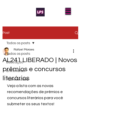
Post
Todos os posts
Rafael Moraes
Todos os posts
AL241 LIBERADO | Novos
Educação
prêmios e concursos
Entrevistas
literários
AL's enviados
Veja a lista com as novas 
recomendações de prêmios e 
concursos literários para você 
submeter os seus textos!   