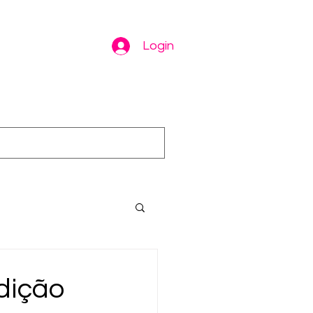
Login
dição