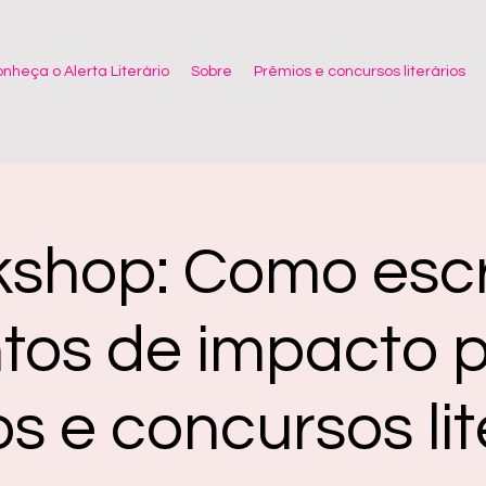
nheça o Alerta Literário
Sobre
Prêmios e concursos literários
shop: Como esc
tos de impacto 
s e concursos lit