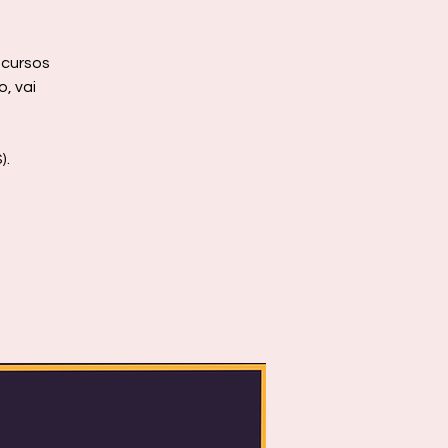
ncursos
o, vai
).