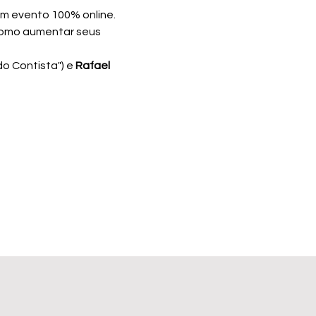
um evento 100% online. 
 como aumentar seus 
o Contista") e 
Rafael 