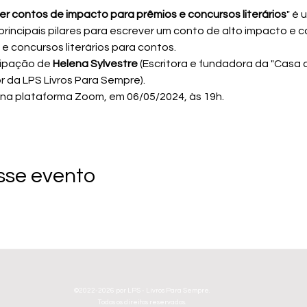
r contos de impacto para prêmios e concursos literários
" é 
principais pilares para escrever um conto de alto impacto e
 concursos literários para contos.
cipação de
 Helena Sylvestre
 (Escritora e fundadora da "Casa d
r da LPS Livros Para Sempre).
 na plataforma Zoom, em 06/05/2024, às 19h.
sse evento
©2022-2026 por LPS - Livros Para Sempre.
Todos os direitos reservados.