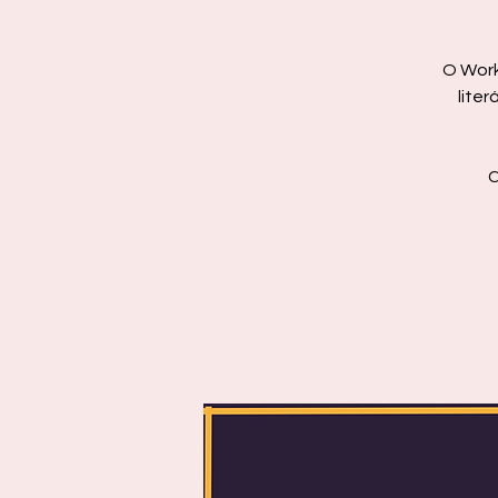
O Work
liter
C