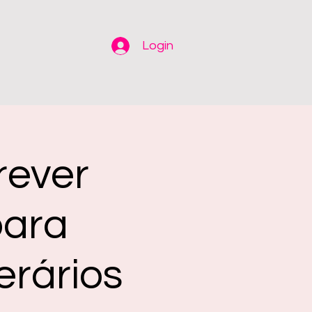
Login
rever
para
erários