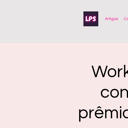
Artigos
Co
Work
con
prêmio