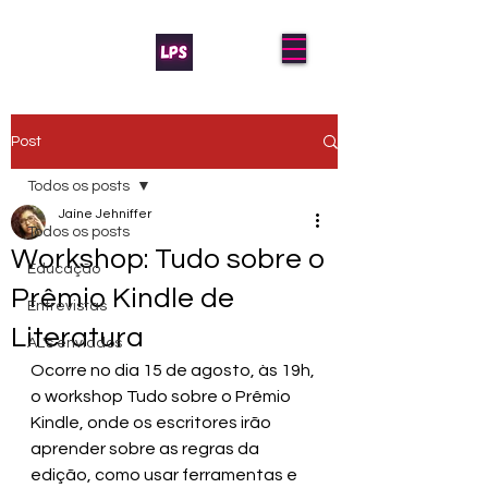
Post
Todos os posts
Jaíne Jehniffer
Todos os posts
Workshop: Tudo sobre o
Educação
Prêmio Kindle de
Entrevistas
Literatura
AL's enviados
Ocorre no dia 15 de agosto, às 19h, 
o workshop Tudo sobre o Prêmio 
Kindle, onde os escritores irão 
aprender sobre as regras da 
edição, como usar ferramentas e 