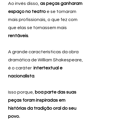
Ao invés disso, 
as peças ganharam 
espaço no teatro
 e se tornaram 
mais profissionais, o que fez com 
que elas se tornassem mais 
rentáveis
.
A grande características da obra 
dramática de William Shakespeare, 
é o caráter  
intertextual e 
nacionalista
. 
Isso porque,
 boa parte das suas 
peças foram inspiradas em 
histórias da tradição oral do seu 
povo.