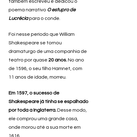
também escreveu e dedicou o 
poema narrativo 
O estupro de 
Lucrécia
 para o conde.
Foi nesse período que William 
Shakespeare se tornou 
dramaturgo de uma companhia de 
teatro por quase 
20 anos.
 No ano 
de 1596, o seu filho Hamnet, com 
11 anos de idade, morreu. 
Em 1597, o sucesso de 
Shakespeare já tinha se espalhado 
por toda a Inglaterra.
 Desse modo, 
ele comprou uma grande casa, 
onde morou até a sua morte em 
1616.