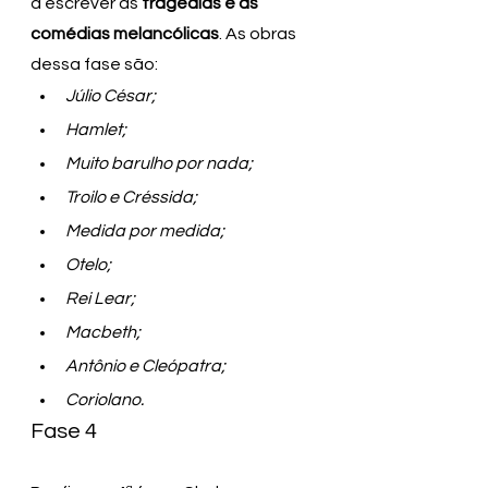
a escrever as 
tragédias e as 
comédias melancólicas
. As obras 
dessa fase são:
Júlio César;
Hamlet;
Muito barulho por nada;
Troilo e Créssida;
Medida por medida;
Otelo;
Rei Lear;
Macbeth;
Antônio e Cleópatra;
Coriolano.
Fase 4