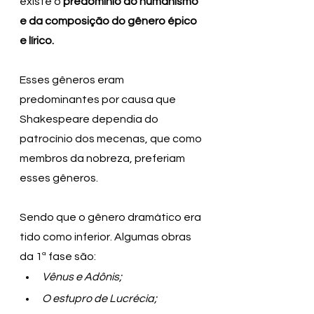
existe o 
predomínio do humanismo 
e da composição do gênero épico 
e lírico.
Esses gêneros eram 
predominantes por causa que 
Shakespeare dependia do 
patrocínio dos mecenas, que como 
membros da nobreza, preferiam 
esses gêneros.
Sendo que o gênero dramático era 
tido como inferior. Algumas obras 
da 1ª fase são:
Vênus e Adônis;
O estupro de Lucrécia;