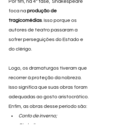
Por fim, na 4ª fase,  Shakespeare 
foca na 
produção de 
tragicomédias
. Isso porque os 
autores de teatro passaram a 
sofrer perseguições do Estado e 
do clérigo. 
Logo, os dramaturgos tiveram que 
recorrer à proteção da nobreza. 
Isso significa que suas obras foram 
adequadas ao gosto aristocrático. 
Enfim, as obras desse período são:
Conto de inverno;
Cimbelino;
A tempestade.