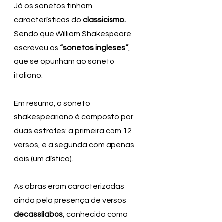
Já os sonetos tinham 
características do 
classicismo.
Sendo que William Shakespeare 
escreveu os 
“sonetos ingleses”
, 
que se opunham ao soneto 
italiano. 
Em resumo, o soneto 
shakespeariano é composto por 
duas estrofes: a primeira com 12 
versos, e a segunda com apenas 
dois (um dístico). 
As obras eram caracterizadas 
ainda pela presença de versos 
decassílabos
, conhecido como 