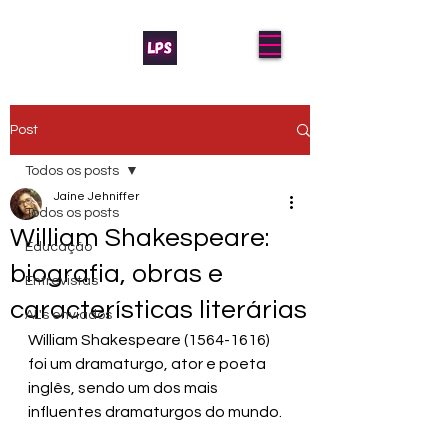
Post
Todos os posts
Jaíne Jehniffer
Todos os posts
William Shakespeare:
Educação
biografia, obras e
Entrevistas
características literárias
AL's enviados
William Shakespeare 
(1564-1616)
foi um dramaturgo, ator e poeta 
inglês, sendo um dos mais 
influentes dramaturgos do mundo.