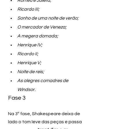
Romeu e Julieta;
Ricardo III;
Sonho de uma noite de verão;
O mercador de Veneza;
A megera domada;
Henrique IV;
Ricardo II;
Henrique V;
Noite de reis;
As alegres comadres de 
Windsor.
Fase 3
Na 3ª fase, Shakespeare deixa de 
lado o tom leve das peças e passa 