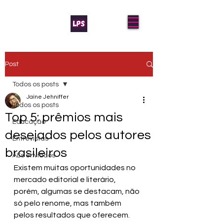
Post
Todos os posts
Jaíne Jehniffer
Todos os posts
Top 5: prêmios mais
Educação
desejados pelos autores
Entrevistas
brasileiros
AL's enviados
Existem muitas oportunidades no 
mercado editorial e literário, 
porém, algumas se destacam, não 
só pelo renome, mas também 
pelos resultados que oferecem. 