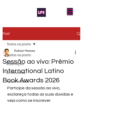
Post
Todos os posts
Rafael Moraes
Todos os posts
Sessão ao vivo: Prêmio
Educação
International Latino
Entrevistas
Book Awards 2026
AL's enviados
Participe da sessão ao vivo, 
esclareça todas as suas dúvidas e 
veja como se inscrever.