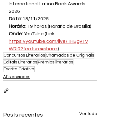
International Latino Book Awards 
2026
Data:
 18/11/2025
Horário:
 19 horas (Horário de Brasília)
Onde:
 YouTube (Link: 
https://youtube.com/live/1HBgvTV
WRl0?feature=share
)
Concursos Literários
Chamadas de Originais
Editais Literários
Prêmios literários
Escrita Criativa
AL's enviados
Ver tudo
Posts recentes