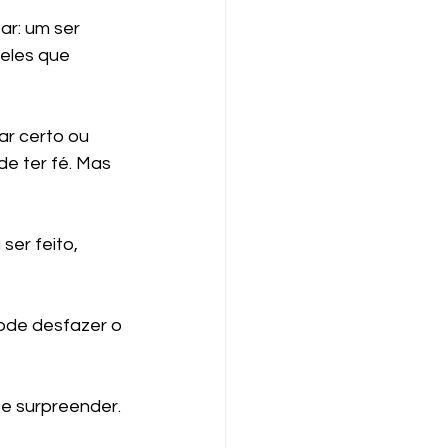
ar: um ser 
eles que 
ar certo ou 
de ter fé. Mas 
er feito, 
ode desfazer o 
se surpreender. 