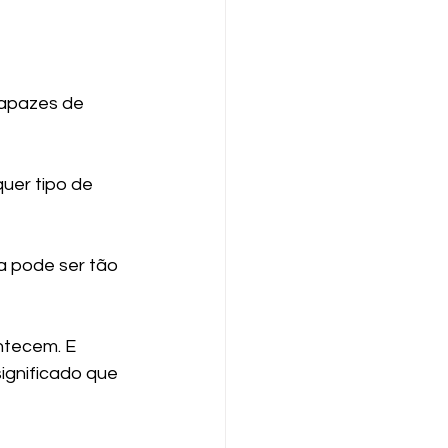
capazes de 
uer tipo de 
 pode ser tão 
ntecem. E 
ignificado que 