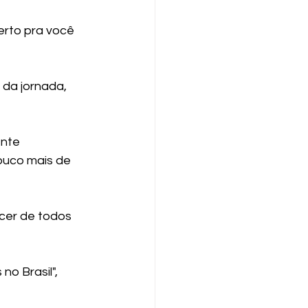
erto pra você 
 da jornada, 
nte 
ouco mais de 
cer de todos 
no Brasil", 