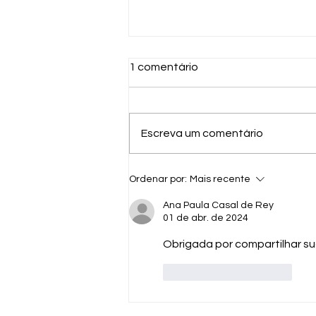
1 comentário
Escreva um comentário
Prêmio Kotter de Literatura
Ordenar por:
Mais recente
oferece R$12 mil em
premiações mais publicação
Ana Paula Casal de Rey
01 de abr. de 2024
Obrigada por compartilhar sua
Curtir
Responder