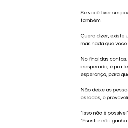
Se você tiver um po
também.
Quero dizer, existe
mas nada que você
No final das contas
inesperada, é pra t
esperança, para que
Não deixe as pessoa
os lados, e provave
"Isso não é possível"
"Escritor não ganha d