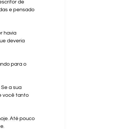
scritor de 
das e pensado 
r havia 
ue deveria 
ando para o 
 Se a sua 
e você tanto 
oje. Até pouco 
e.