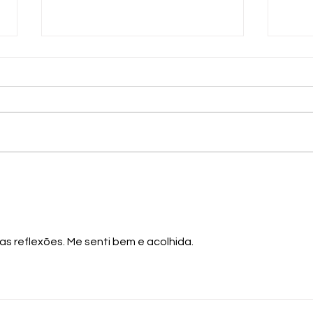
Prêmio Sesc de Literatura
Prêmi
oferece R$90 mil em
cate
premiações mais publicação
em p
s reflexões. Me senti bem e acolhida. 