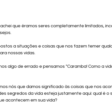
 achei que éramos seres completamente limitados, in
sejos.
stos a situações e coisas que nos fazem temer qualq
para nossas vidas.
mos algo de errado e pensamos "Caramba! Como a vida
mos nós que damos significado às coisas que nos aco
es segredos da vida esteja justamente aqui: qual é o s
que acontecem em sua vida?