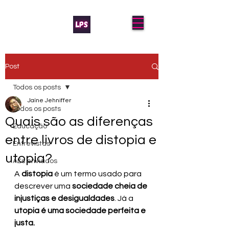
Post
Todos os posts
Jaíne Jehniffer
Todos os posts
Quais são as diferenças
Educação
entre livros de distopia e
Entrevistas
utopia?
AL's enviados
A 
distopia
 é um termo usado para 
descrever uma
 sociedade cheia de 
injustiças e desigualdades
. Já a
utopia é uma sociedade perfeita e 
justa.