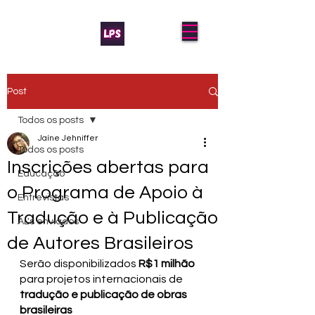
Post
Todos os posts
Jaíne Jehniffer
Todos os posts
Inscrições abertas para
Educação
o Programa de Apoio à
Entrevistas
Tradução e à Publicação
AL's enviados
de Autores Brasileiros
Serão disponibilizados 
R$1 milhão
para projetos internacionais de 
tradução e publicação de obras 
brasileiras