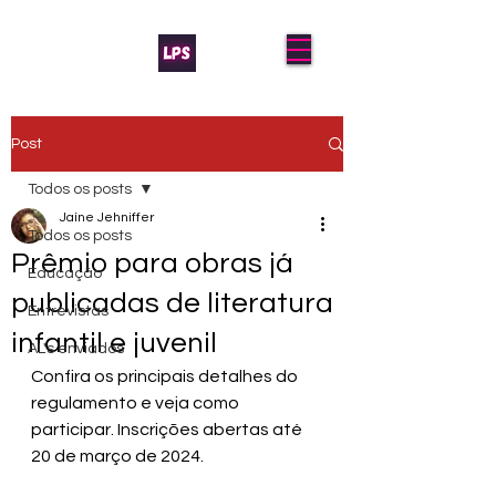
Post
Todos os posts
Jaíne Jehniffer
Todos os posts
Prêmio para obras já
Educação
publicadas de literatura
Entrevistas
infantil e juvenil
AL's enviados
Confira os principais detalhes do 
regulamento e veja como 
participar. Inscrições abertas até 
20 de março de 2024.