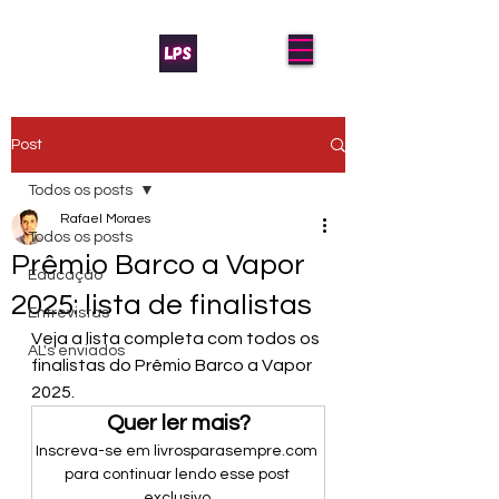
Post
Todos os posts
Rafael Moraes
Todos os posts
Prêmio Barco a Vapor
Educação
2025: lista de finalistas
Entrevistas
Veja a lista completa com todos os 
AL's enviados
finalistas do Prêmio Barco a Vapor 
2025.
Quer ler mais?
Inscreva-se em livrosparasempre.com 
para continuar lendo esse post 
exclusivo.