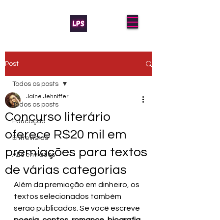
Post
Todos os posts
Jaíne Jehniffer
Todos os posts
Concurso literário
Educação
oferece R$20 mil em
Entrevistas
premiações para textos
AL's enviados
de várias categorias
Além da premiação em dinheiro, os 
textos selecionados também 
serão publicados. Se você escreve 