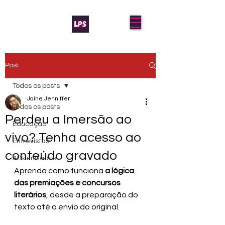
Post
Todos os posts
Jaíne Jehniffer
Todos os posts
Perdeu a Imersão ao
Educação
vivo? Tenha acesso ao
Entrevistas
conteúdo gravado
AL's enviados
Aprenda como funciona 
a lógica 
das premiações e concursos 
literários
, desde a preparação do 
texto até o envio do original.