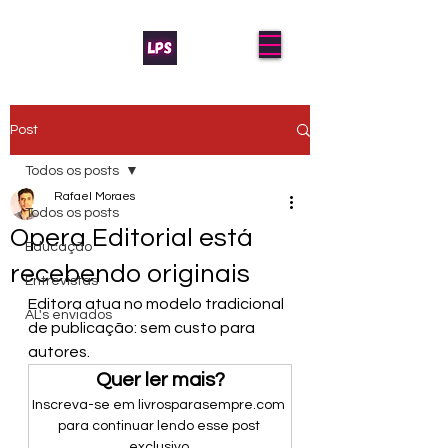
Post
Todos os posts
Rafael Moraes
Todos os posts
Opera Editorial está
Educação
recebendo originais
Entrevistas
Editora atua no modelo tradicional 
AL's enviados
de publicação: sem custo para 
autores.
Quer ler mais?
Inscreva-se em livrosparasempre.com 
para continuar lendo esse post 
exclusivo.