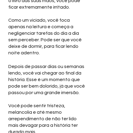
o livro das suas mãos, você pode 
ficar extremamente irritado. 
Como um viciado, você foca 
apenas na leitura e começa a 
negligenciar tarefas do dia a dia 
sem perceber. Pode ser que você 
deixe de dormir, para ficar lendo 
noite adentro. 
Depois de passar dias ou semanas 
lendo, você vai chegar ao final da 
história. Esse é um momento que 
pode ser bem dolorido, já que você 
passou por uma grande imersão. 
Você pode sentir tristeza, 
melancolia e até mesmo 
arrependimento de não ter lido 
mais devagar para a história ter 
durado mais. 