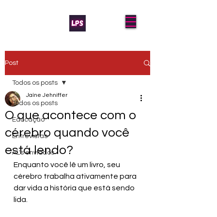
Post
Todos os posts
Jaíne Jehniffer
Todos os posts
O que acontece com o
Educação
cérebro quando você
Entrevistas
está lendo?
AL's enviados
Enquanto você lê um livro, seu 
cérebro trabalha ativamente para 
dar vida a história que está sendo 
lida.