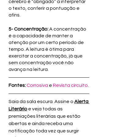
cérebro é “obrigado” a interpretar 
o texto, conferir a pontuação e 
afins.
5- Concentração:
 A concentração 
é a capacidade de manter a 
atenção por um certo período de 
tempo. A leitura é ótima para 
exercitar a concentração, já que 
sem concentração você não 
avança na leitura.
Fontes:
Corrosiva 
e 
Revista circuito
.
Saia da sala escura. Assine o 
Alerta 
Literário
 e veja todas as 
premiações literárias que estão 
abertas
e ainda receba uma 
notificação toda vez que surgir 