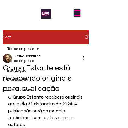
Post
Todos os posts
Jaíne Jehniffer
Todos os posts
Grupo Estante está
Educação
recebendo originais
Entrevistas
para publicação
AL's enviados
O 
Grupo Estante
 receberá originais 
até o dia 
31 de janeiro de 2024
. A 
publicação será no modelo 
tradicional, sem custos para os 
autores.