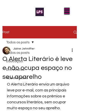
Post
Todos os posts
Jaíne Jehniffer
Todos os posts
O Alerta Literário é leve
Educação
e não ocupa espaço no
Entrevistas
seu aparelho
AL's enviados
O Alerta Literário envia um arquivo 
leve por e-mail, com as principais 
informações sobre os prêmios e 
concursos literários, sem ocupar 
muito espaço no seu aprelho.