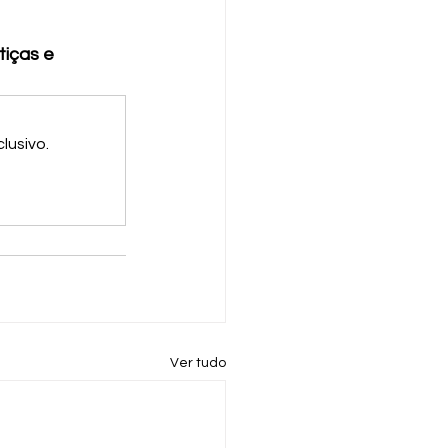
tiças e 
lusivo.
Ver tudo