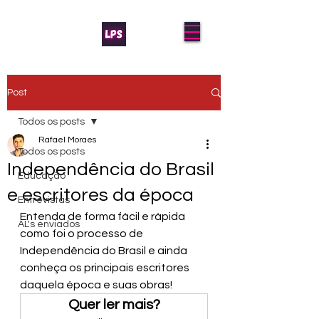
Post
Todos os posts
Rafael Moraes
Todos os posts
Independência do Brasil
Educação
e escritores da época
Entrevistas
Entenda de forma fácil e rápida 
AL's enviados
como foi o processo de 
Independência do Brasil e ainda 
conheça os principais escritores 
daquela época e suas obras!
Quer ler mais?