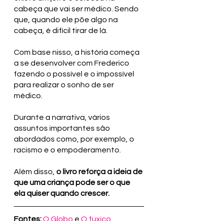
cabeça que vai ser médico. Sendo 
que, quando ele põe algo na 
cabeça, é difícil tirar de lá. 
Com base nisso, a história começa 
a se desenvolver com Frederico 
fazendo o possível e o impossível 
para realizar o sonho de ser 
médico. 
Durante a narrativa, vários 
assuntos importantes são 
abordados como, por exemplo, o 
racismo e o empoderamento.
Além disso,
 o livro reforça a ideia de 
que uma criança pode ser o que 
ela quiser quando crescer.
Fontes:
O Globo
 e 
O fuxico
.