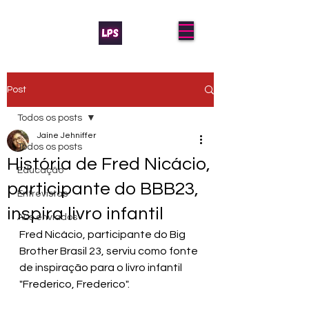
Post
Todos os posts
Jaíne Jehniffer
Todos os posts
História de Fred Nicácio,
Educação
participante do BBB23,
Entrevistas
inspira livro infantil
AL's enviados
Fred Nicácio, participante do Big 
Brother Brasil 23, serviu como fonte 
de inspiração para o livro infantil 
"Frederico, Frederico".